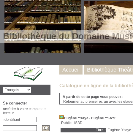
Bibliothèque du Domaine Musi
Accueil
Bibliothèque Théât
Catalogue en ligne de la biblio
A partir de cette page vous pouvez :
Retourner au premier écran avec les étagère
Se connecter
accéder à votre compte de
lecteur
Eugène Ysaye
/ Eugène YSAYE
Public
ISBD
Titre :
Eugène Ysaye