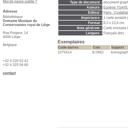
Mot de passe oublié ?
Type de document :
document graph
Auteurs :
Eugène YSAYE 
Adresse
Editeur :
Paris : Costallat
Bibliothèque
Importance :
1 carte postale
Domaine Musique du
Format :
8,3 x 13,4 cm.
Conservatoire royal de Liège
Note générale :
Carte envoyée 
Rue Forgeur, 14
Langues :
Français (
fre
)
4000 Liège
Exemplaires
Belgique
Code-barres
Cote
Support
1075414
ICONO
Iconograph
+32 4 220 52 41
+32 4 325 06 80
contact