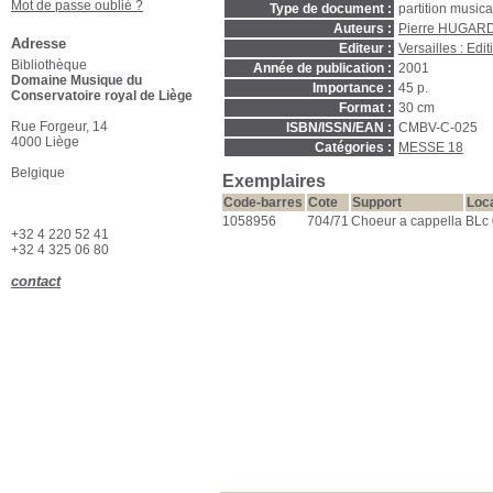
Mot de passe oublié ?
Type de document :
partition music
Auteurs :
Pierre HUGAR
Adresse
Editeur :
Versailles : Ed
Bibliothèque
Année de publication :
2001
Domaine Musique du
Importance :
45 p.
Conservatoire royal de Liège
Format :
30 cm
Rue Forgeur, 14
ISBN/ISSN/EAN :
CMBV-C-025
4000 Liège
Catégories :
MESSE 18
Belgique
Exemplaires
Code-barres
Cote
Support
Loca
1058956
704/71
Choeur a cappella
BLc 
+32 4 220 52 41
+32 4 325 06 80
contact