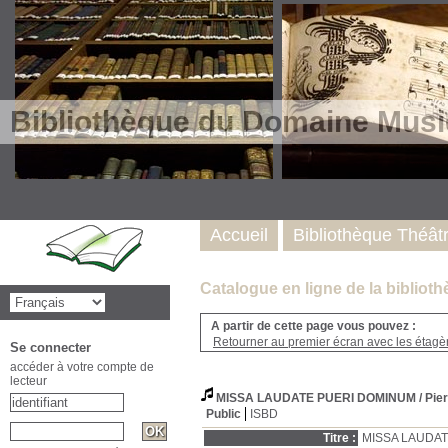
Bibliothèque du Domaine Musi
Accueil
Bibliothèque Théât
Catalogue en ligne de la biblio
A partir de cette page vous pouvez :
Retourner au premier écran avec les étagère
Se connecter
accéder à votre compte de
lecteur
MISSA LAUDATE PUERI DOMINUM
/ Pi
Public
ISBD
Titre :
MISSA LAUDA