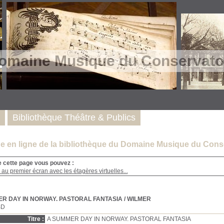
omaine Musique du Conservatoi
Bibliothèque Théâtre & Publics
e en ligne de la bibliothèque du Domaine Musique du Conse
e cette page vous pouvez :
au premier écran avec les étagères virtuelles...
R DAY IN NORWAY. PASTORAL FANTASIA
/ WILMER
BD
Titre :
A SUMMER DAY IN NORWAY. PASTORAL FANTASIA