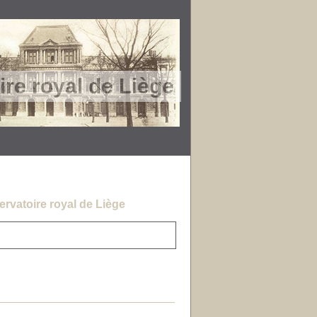
re royal de Liège
rvatoire royal de Liège