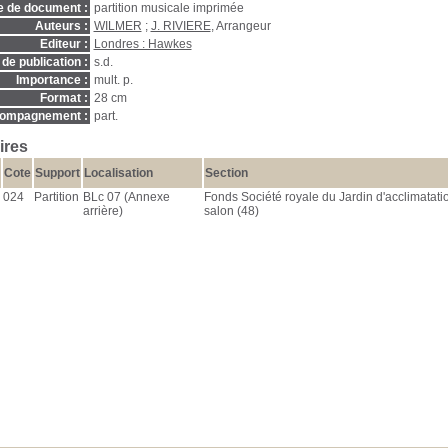
e de document :
partition musicale imprimée
Auteurs :
WILMER
;
J. RIVIERE
, Arrangeur
Editeur :
Londres : Hawkes
de publication :
s.d.
Importance :
mult. p.
Format :
28 cm
ompagnement :
part.
ires
Cote
Support
Localisation
Section
024
Partition
BLc 07 (Annexe
Fonds Société royale du Jardin d'acclimatatio
arrière)
salon (48)