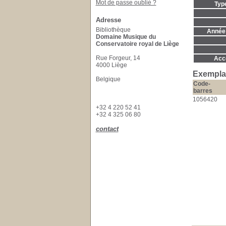
Mot de passe oublié ?
Typ
Adresse
Bibliothèque
Année 
Domaine Musique du
Conservatoire royal de Liège
Rue Forgeur, 14
Acc
4000 Liège
Exempla
Belgique
Code-
barres
1056420
+32 4 220 52 41
+32 4 325 06 80
contact