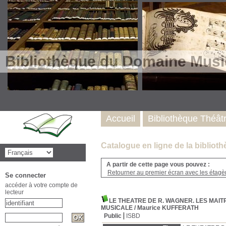
Bibliothèque du Domaine Musi
Accueil
Bibliothèque Théât
Catalogue en ligne de la biblio
A partir de cette page vous pouvez :
Retourner au premier écran avec les étagère
Se connecter
accéder à votre compte de
lecteur
LE THEATRE DE R. WAGNER. LES MAIT
MUSICALE
/ Maurice KUFFERATH
Public
ISBD