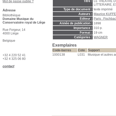
Titre :
LE THEATRE D
Mot de passe oublié ?
LITTERAIRE, 
Type de document :
texte imprimé
Adresse
Auteurs :
Maurice KUFFE
Bibliothèque
Editeur :
Paris : Fischba
Domaine Musique du
Conservatoire royal de Liège
Année de publication :
1898
Importance :
310 p.
Rue Forgeur, 14
Format :
19 cm
4000 Liège
Catégories :
WAGNER
Belgique
Exemplaires
Code-barres
Cote
Support
1000138
L031
Musique et autres a
+32 4 220 52 41
+32 4 325 06 80
contact