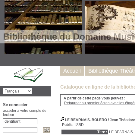
Bibliothèque du Domaine Musi
Accueil
Bibliothèque Théât
Catalogue en ligne de la biblio
A partir de cette page vous pouvez :
Retourner au premier écran avec les étagère
Se connecter
accéder à votre compte de
lecteur
LE BEARNAIS. BOLERO
/ Jean Théodo
Public
ISBD
Titre :
LE BEARNAIS.