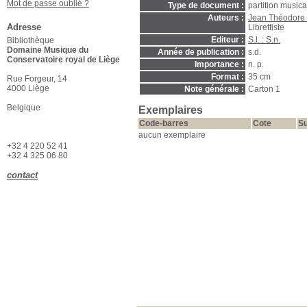
Mot de passe oublié ?
Type de document :
partition music
Auteurs :
Jean Théodore
Adresse
Librettiste
Editeur :
S.l. : S.n.
Bibliothèque
Domaine Musique du
Année de publication :
s.d.
Conservatoire royal de Liège
Importance :
n. p.
Format :
35 cm
Rue Forgeur, 14
4000 Liège
Note générale :
Carton 1
Belgique
Exemplaires
Code-barres
Cote
Su
aucun exemplaire
+32 4 220 52 41
+32 4 325 06 80
contact