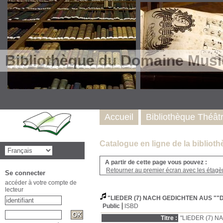
Bibliothèque du Domaine Musi
Accueil
Bibliothèque Théât
Catalogue en ligne de la biblio
A partir de cette page vous pouvez :
Retourner au premier écran avec les étagère
Se connecter
accéder à votre compte de
lecteur
"LIEDER (7) NACH GEDICHTEN AUS 
Public
ISBD
Titre :
"LIEDER (7) 