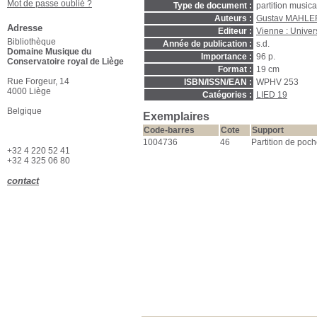
Mot de passe oublié ?
Type de document :
partition music
Auteurs :
Gustav MAHLER
Adresse
Editeur :
Vienne : Univer
Bibliothèque
Année de publication :
s.d.
Domaine Musique du
Importance :
96 p.
Conservatoire royal de Liège
Format :
19 cm
Rue Forgeur, 14
ISBN/ISSN/EAN :
WPHV 253
4000 Liège
Catégories :
LIED 19
Belgique
Exemplaires
Code-barres
Cote
Support
1004736
46
Partition de poc
+32 4 220 52 41
+32 4 325 06 80
contact