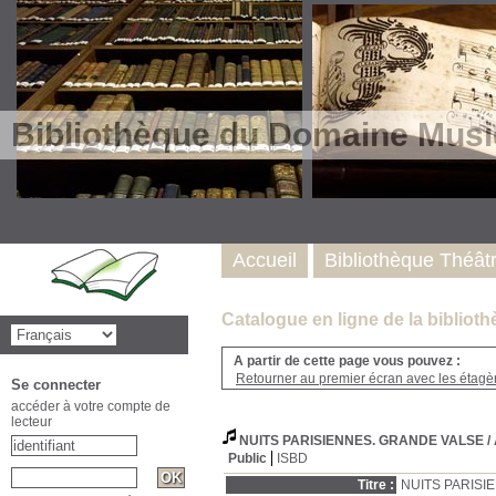
Bibliothèque du Domaine Musi
Accueil
Bibliothèque Théât
Catalogue en ligne de la biblio
A partir de cette page vous pouvez :
Retourner au premier écran avec les étagère
Se connecter
accéder à votre compte de
lecteur
NUITS PARISIENNES. GRANDE VALSE
/
Public
ISBD
Titre :
NUITS PARISI