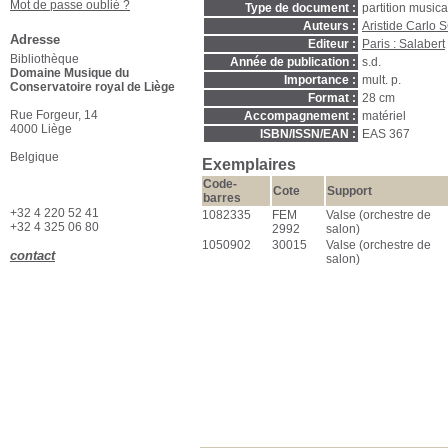
Mot de passe oublié ?
Type de document :
partition music
Auteurs :
Aristide Carlo
Adresse
Editeur :
Paris : Salabert
Bibliothèque
Année de publication :
s.d.
Domaine Musique du
Importance :
mult. p.
Conservatoire royal de Liège
Format :
28 cm
Rue Forgeur, 14
Accompagnement :
matériel
4000 Liège
ISBN/ISSN/EAN :
EAS 367
Belgique
Exemplaires
Code-
Cote
Support
barres
+32 4 220 52 41
1082335
FEM
Valse (orchestre de
+32 4 325 06 80
2992
salon)
1050902
30015
Valse (orchestre de
contact
salon)