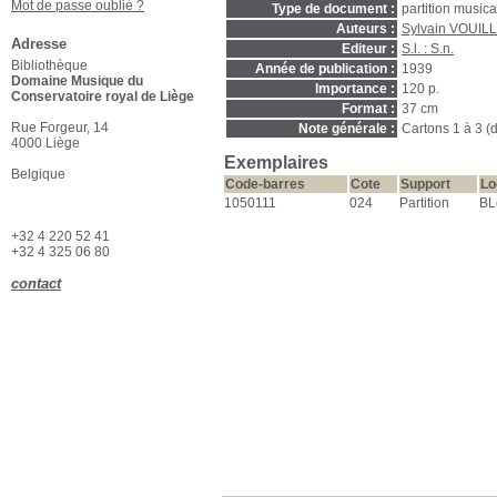
Mot de passe oublié ?
Type de document :
partition music
Auteurs :
Sylvain VOUIL
Adresse
Editeur :
S.l. : S.n.
Bibliothèque
Année de publication :
1939
Domaine Musique du
Importance :
120 p.
Conservatoire royal de Liège
Format :
37 cm
Rue Forgeur, 14
Note générale :
Cartons 1 à 3 (d
4000 Liège
Exemplaires
Belgique
Code-barres
Cote
Support
Lo
1050111
024
Partition
BL
+32 4 220 52 41
+32 4 325 06 80
contact