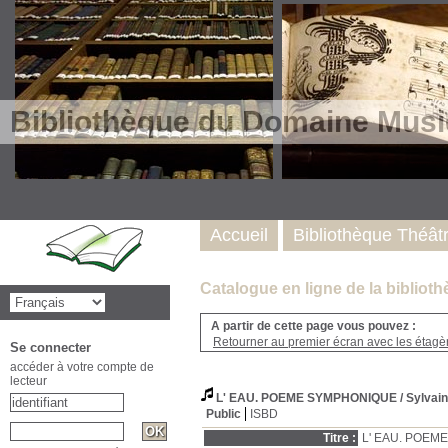
Bibliothèque du Domaine Musi
Accueil
Bibliothèque Théât
Catalogue en ligne de la biblio
A partir de cette page vous pouvez :
Retourner au premier écran avec les étagère
Se connecter
accéder à votre compte de
lecteur
L' EAU. POEME SYMPHONIQUE
/ Sylvai
Public
ISBD
Titre :
L' EAU. POEM