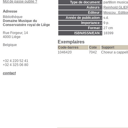
Mot de passe oublié ?
Type de document :
partition music
Auteurs :
Reinhold GLIE
Adresse
Editeur :
Moscou : Edition
Bibliothèque
Année de publication :
s.d.
Domaine Musique du
Importance :
9 p.
Conservatoire royal de Liège
Format :
27 cm
Rue Forgeur, 14
ISBN/ISSN/EAN :
18399
4000 Liège
Exemplaires
Belgique
Code-barres
Cote
Support
1046420
7042
Choeur a cappel
+32 4 220 52 41
+32 4 325 06 80
contact