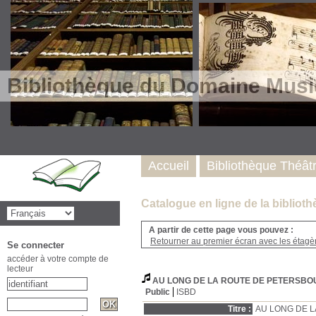
Bibliothèque du Domaine Musi
Accueil
Bibliothèque Théât
Catalogue en ligne de la biblio
A partir de cette page vous pouvez :
Retourner au premier écran avec les étagère
Se connecter
accéder à votre compte de
lecteur
AU LONG DE LA ROUTE DE PETERSB
Public
ISBD
Titre :
AU LONG DE 