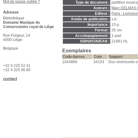
Mot de passe oublié ?
Type de document :
partition music
Auteurs :
Marc DELMAS (
Adresse
Editeur :
Paris : Lemoine
Bibliothèque
Année de publication :
s.d.
Domaine Musique du
Importance :
15 p.
Conservatoire royal de Liège
Format :
35 cm
Rue Forgeur, 14
Accompagnement :
1 part.
4000 Liège
ISBN/ISSN/EAN :
21881 HL
Belgique
Exemplaires
Code-barres
Cote
Support
1044866
34103
Duo violoncelle e
+32 4 220 52 41
+32 4 325 06 80
contact