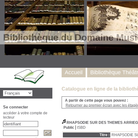
Bibliothèque du Domaine Musi
Accueil
Bibliothèque Théât
Catalogue en ligne de la biblio
A partir de cette page vous pouvez :
Retourner au premier écran avec les étagère
Se connecter
accéder à votre compte de
lecteur
RHAPSODIE SUR DES THEMES ARRIEG
Public
ISBD
Titre :
RHAPSODIE S