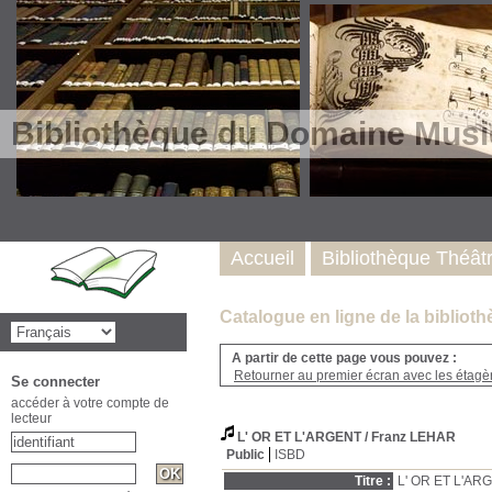
Bibliothèque du Domaine Musi
Accueil
Bibliothèque Théât
Catalogue en ligne de la biblio
A partir de cette page vous pouvez :
Retourner au premier écran avec les étagère
Se connecter
accéder à votre compte de
lecteur
L' OR ET L'ARGENT
/ Franz LEHAR
Public
ISBD
Titre :
L' OR ET L'AR