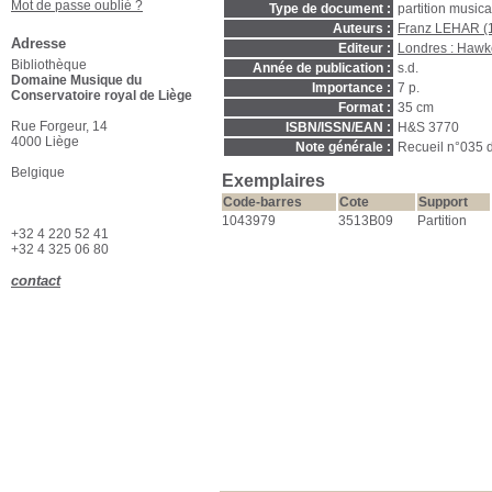
Mot de passe oublié ?
Type de document :
partition music
Auteurs :
Franz LEHAR (
Adresse
Editeur :
Londres : Hawk
Bibliothèque
Année de publication :
s.d.
Domaine Musique du
Importance :
7 p.
Conservatoire royal de Liège
Format :
35 cm
Rue Forgeur, 14
ISBN/ISSN/EAN :
H&S 3770
4000 Liège
Note générale :
Recueil n°035 
Belgique
Exemplaires
Code-barres
Cote
Support
1043979
3513B09
Partition
+32 4 220 52 41
+32 4 325 06 80
contact