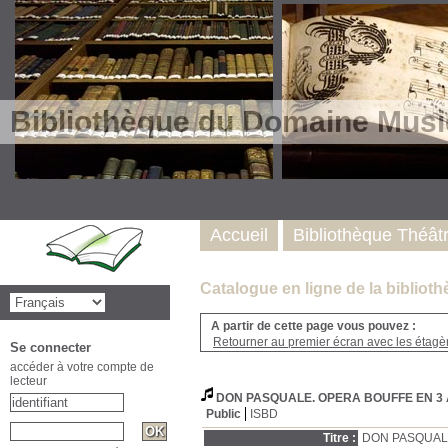
Bibliothèque du Domaine Musi
Accueil
Bibliothèque Théât
Catalogue en ligne de la biblio
A partir de cette page vous pouvez :
Retourner au premier écran avec les étagère
Se connecter
accéder à votre compte de
lecteur
DON PASQUALE. OPERA BOUFFE EN 3
Public
ISBD
Titre :
DON PASQUALE