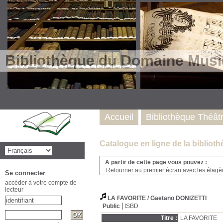
Bibliothèque du Domaine Musi
Accueil
Bibliothèque Théât
Catalogue en ligne de la biblio
A partir de cette page vous pouvez :
Retourner au premier écran avec les étagère
Se connecter
accéder à votre compte de
lecteur
LA FAVORITE
/ Gaetano DONIZETTI
Public
ISBD
Titre :
LA FAVORITE