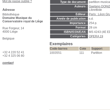
Mot de passe oublié ?
Type de document :
partition music
Auteurs :
Gaetano DONIZ
Adresse
Librettiste
Editeur :
Paris : Léon Gr
Bibliothèque
Domaine Musique du
Année de publication :
s.d.
Conservatoire royal de Liège
Importance :
254 p.
Format :
28 cm
Rue Forgeur, 14
4000 Liège
ISBN/ISSN/EAN :
MS 4243 (4E E
Catégories :
OPERA 19
Belgique
Exemplaires
Code-barres
Cote
Support
+32 4 220 52 41
1003551
111
Partition
+32 4 325 06 80
contact