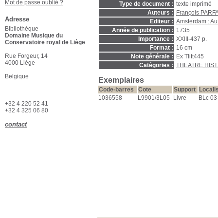
Mot de passe oublié ?
Type de document :
texte imprimé
Auteurs :
François PARFA
Adresse
Editeur :
Amsterdam : Au
Bibliothèque
Année de publication :
1735
Domaine Musique du
Importance :
XXIII-437 p.
Conservatoire royal de Liège
Format :
16 cm
Rue Forgeur, 14
Note générale :
Ex Tlitt445
4000 Liège
Catégories :
THEATRE HIST
Belgique
Exemplaires
Code-barres
Cote
Support
Locali
1036558
L9901/3L05
Livre
BLc 03 
+32 4 220 52 41
+32 4 325 06 80
contact