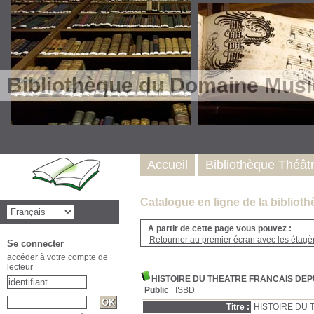
Bibliothèque du Domaine Musi
Accueil
Bibliothèque Théât
Catalogue en ligne de la biblio
A partir de cette page vous pouvez :
Retourner au premier écran avec les étagère
Se connecter
accéder à votre compte de
lecteur
HISTOIRE DU THEATRE FRANCAIS DEPU
Public
ISBD
Titre :
HISTOIRE DU 