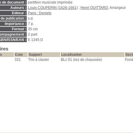
e de document :
partition musicale imprimée
Auteurs :
Louis COUPERIN (1626-1661)
;
Henri QUITTARD
, Arrangeur
Editeur :
Paris : Demets
de publication :
s.d.
Importance :
7 p.
Format :
35 cm
ompagnement :
2 part.
SBN/ISSN/EAN :
E 1345 D
ires
s
Cote
Support
Localisation
Sect
331
Trio à clavier
BLc 01 (rez de chaussée)
Fond