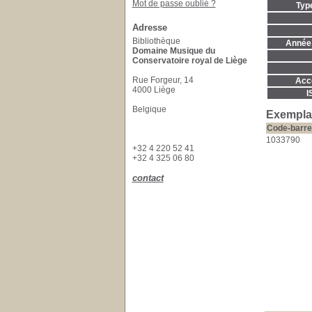
Mot de passe oublié ?
Typ
Adresse
Bibliothèque
Année 
Domaine Musique du
Conservatoire royal de Liège
Rue Forgeur, 14
Acc
4000 Liège
I
Belgique
Exempla
Code-barre
1033790
+32 4 220 52 41
+32 4 325 06 80
contact