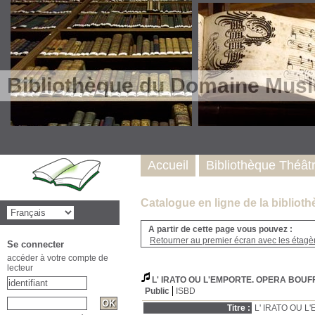
Bibliothèque du Domaine Musi
Accueil
Bibliothèque Théât
Catalogue en ligne de la biblio
A partir de cette page vous pouvez :
Retourner au premier écran avec les étagère
Se connecter
accéder à votre compte de
lecteur
L' IRATO OU L'EMPORTE. OPERA BOUF
Public
ISBD
Titre :
L' IRATO OU 