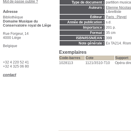
Mot de passe oublié ?
Type de document :
partition music
Auteurs :
Etienne Nicol
Adresse
Librettiste
Editeur :
Paris : Pleyel
Bibliothèque
Domaine Musique du
Année de publication :
s.d.
Conservatoire royal de Liège
Importance :
201 p.
Format :
35 cm
Rue Forgeur, 14
4000 Liège
ISBN/ISSN/EAN :
399
Note générale :
Ex TA214. Ris
Belgique
Exemplaires
Code-barres
Cote
Support
+32 4 220 52 41
1028113
1121/3S10-T10
Opéra dire
+32 4 325 06 80
contact