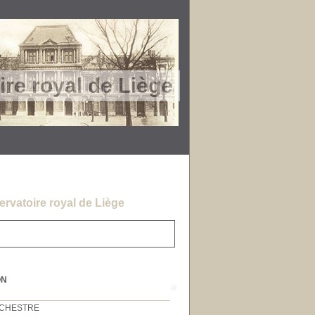
re royal de Liège
rvatoire royal de Liège
ON
RCHESTRE