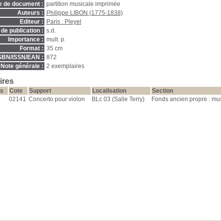
e de document :
partition musicale imprimée
Auteurs :
Philippe LIBON (1775-1838)
Editeur :
Paris : Pleyel
de publication :
s.d.
Importance :
mult. p.
Format :
35 cm
SBN/ISSN/EAN :
872
Note générale :
2 exemplaires
ires
s
Cote
Support
Localisation
Section
02141
Concerto pour violon
BLc 03 (Salle Terry)
Fonds ancien propre : mu