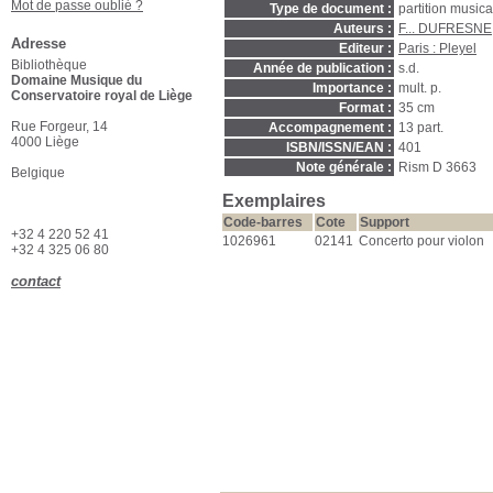
Mot de passe oublié ?
Type de document :
partition music
Auteurs :
F... DUFRESNE
Adresse
Editeur :
Paris : Pleyel
Bibliothèque
Année de publication :
s.d.
Domaine Musique du
Importance :
mult. p.
Conservatoire royal de Liège
Format :
35 cm
Rue Forgeur, 14
Accompagnement :
13 part.
4000 Liège
ISBN/ISSN/EAN :
401
Note générale :
Rism D 3663
Belgique
Exemplaires
Code-barres
Cote
Support
+32 4 220 52 41
1026961
02141
Concerto pour violon
+32 4 325 06 80
contact