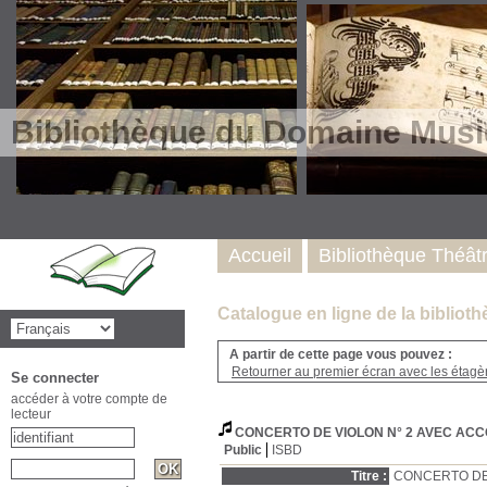
Bibliothèque du Domaine Musi
Accueil
Bibliothèque Théât
Catalogue en ligne de la biblio
A partir de cette page vous pouvez :
Retourner au premier écran avec les étagère
Se connecter
accéder à votre compte de
lecteur
CONCERTO DE VIOLON N° 2 AVEC ACC
Public
ISBD
Titre :
CONCERTO DE 