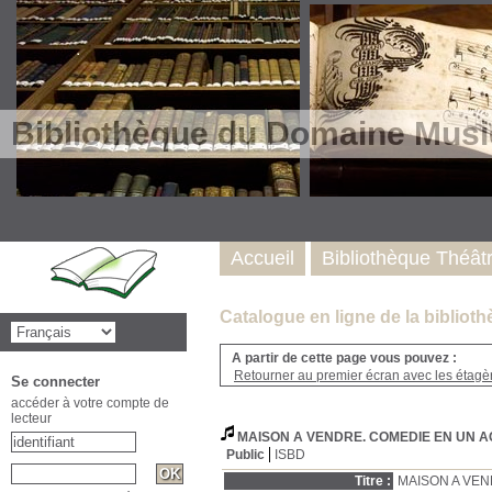
Bibliothèque du Domaine Musi
Accueil
Bibliothèque Théât
Catalogue en ligne de la biblio
A partir de cette page vous pouvez :
Retourner au premier écran avec les étagère
Se connecter
accéder à votre compte de
lecteur
MAISON A VENDRE. COMEDIE EN UN A
Public
ISBD
Titre :
MAISON A VEN