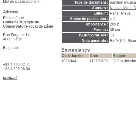
Mot de passe oublié ?
Type de document :
partition music
Auteurs :
Nicolas Marie
Adresse
Editeur :
Paris : Pleyel
Bibliothèque
Année de publication :
s.d.
Domaine Musique du
Importance :
209 p.
Conservatoire royal de Liège
Format :
35 cm
Rue Forgeur, 14
ISBN/ISSN/EAN :
13
4000 Liège
Note générale :
Ex TA109. Rism
Belgique
Exemplaires
Code-barres
Cote
Support
1026944
1121/3R06
Opéra directri
+32 4 220 52 41
+32 4 325 06 80
contact