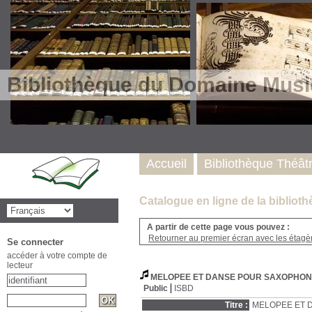
Bibliothèque du Domaine Musi
Accueil
Bibliothèque Théât
Catalogue en ligne de la biblio
A partir de cette page vous pouvez :
Retourner au premier écran avec les étagère
Se connecter
accéder à votre compte de
lecteur
MELOPEE ET DANSE POUR SAXOPHONE 
Public
ISBD
Titre :
MELOPEE ET D