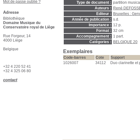
Mot de passe oublié ?
Type de document :
partition music
Auteurs :
René DEFOSSE
Adresse
Editeur :
Bruxelles : Ger
Bibliothèque
Année de publication :
s.d.
Domaine Musique du
Importance :
12 p.
Conservatoire royal de Liège
Format :
32 cm
Rue Forgeur, 14
Accompagnement :
1 part.
4000 Liège
Catégories :
BELGIQUE 20
Belgique
Exemplaires
Code-barres
Cote
Support
1026007
34112
Duo clarinette et
+32 4 220 52 41
+32 4 325 06 80
contact