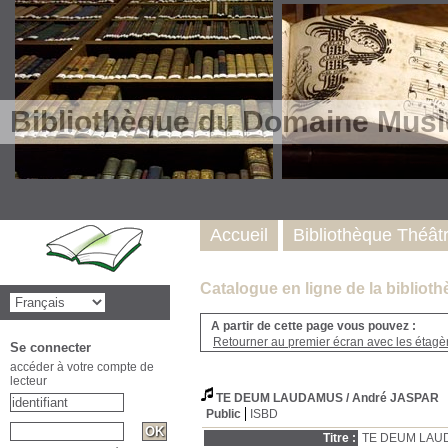
Bibliothèque du Domaine Musi
Accueil
Bibliothèque Théât
Catalogue en ligne de la biblio
A partir de cette page vous pouvez :
Retourner au premier écran avec les étagère
Se connecter
accéder à votre compte de
lecteur
TE DEUM LAUDAMUS
/ André JASPAR
Public
ISBD
Titre :
TE DEUM LAU