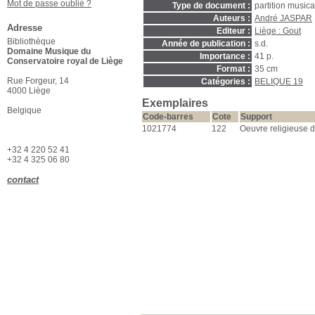
Mot de passe oublié ?
Type de document :
partition music
Auteurs :
André JASPAR
Adresse
Editeur :
Liège : Gout
Bibliothèque
Année de publication :
s.d.
Domaine Musique du
Importance :
41 p.
Conservatoire royal de Liège
Format :
35 cm
Rue Forgeur, 14
Catégories :
BELIQUE 19
4000 Liège
Exemplaires
Belgique
Code-barres
Cote
Support
1021774
122
Oeuvre religieuse d
+32 4 220 52 41
+32 4 325 06 80
contact