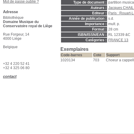
Mot de passe oublié ?
Type de document :
partition music
Auteurs :
Jacques CHAIL
Adresse
Editeur :
Paris : Rouart-L
Bibliothèque
Année de publication :
s.d.
Domaine Musique du
Importance :
mult. p.
Conservatoire royal de Liège
Format :
28 cm
Rue Forgeur, 14
ISBN/ISSN/EAN :
RL 12339 &C
4000 Liège
Catégories :
FRANCE 13
Belgique
Exemplaires
Code-barres
Cote
Support
1020134
703
Choeur a cappel
+32 4 220 52 41
+32 4 325 06 80
contact