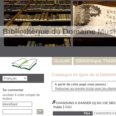
Bibliothèque du Domaine Musi
Accueil
Bibliothèque Théât
Catalogue en ligne de la biblio
A partir de cette page vous pouvez :
Retourner au premier écran avec les étagère
Se connecter
accéder à votre compte de
lecteur
CHANSONS A DANSER (2) DU 13E SIE
Public
ISBD
Titre :
CHANSONS A D