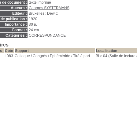
e de document :
texte imprimé
Auteurs :
Georges SYSTERMANS
Editeur :
Bruxelles : Dewitt
de publication :
1920
Importance :
30 p.
Format :
24 cm
Catégories :
CORRESPONDANCE
ires
s
Cote
Support
Localisation
L083
Colloque / Congrès / Ephéméride / Tiré à part
BLc 04 (Salle de lecture 