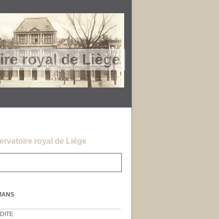
re royal de Liège
rvatoire royal de Liège
MANS
DITE