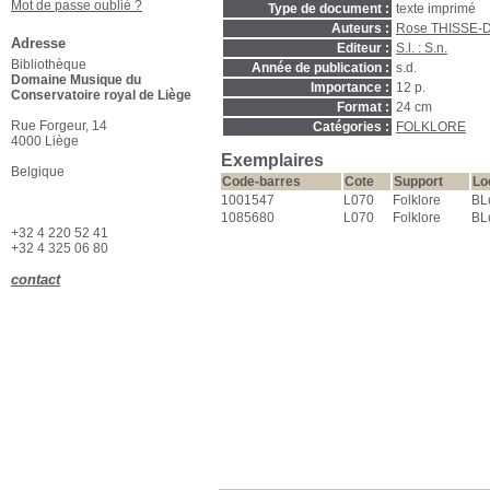
Mot de passe oublié ?
Type de document :
texte imprimé
Auteurs :
Rose THISSE-
Adresse
Editeur :
S.l. : S.n.
Bibliothèque
Année de publication :
s.d.
Domaine Musique du
Importance :
12 p.
Conservatoire royal de Liège
Format :
24 cm
Rue Forgeur, 14
Catégories :
FOLKLORE
4000 Liège
Exemplaires
Belgique
Code-barres
Cote
Support
Lo
1001547
L070
Folklore
BL
1085680
L070
Folklore
BLc
+32 4 220 52 41
+32 4 325 06 80
contact