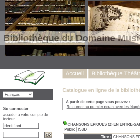
Bibliothèque du Domaine Musi
Accueil
Bibliothèque Théât
Catalogue en ligne de la biblio
A partir de cette page vous pouvez :
Retourner au premier écran avec les étagère
Se connecter
accéder à votre compte de
lecteur
CHANSONS EPIQUES (2) EN ENTRE-SA
Public
ISBD
Titre :
CHANSONS EPI