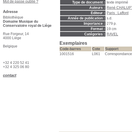
Mot de passe oublié ?
Type de document :
texte imprimé
Auteurs :
René CHALUPT
Adresse
Editeur :
Paris : Laffont
Bibliothèque
Année de publication :
s.d.
Domaine Musique du
Importance :
279 p.
Conservatoire royal de Liège
Format :
19 cm
Rue Forgeur, 14
Catégories :
RAVEL
4000 Liège
Exemplaires
Belgique
Code-barres
Cote
Support
1001516
L061
Correspondance
+32 4 220 52 41
+32 4 325 06 80
contact