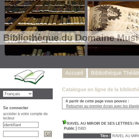
Bibliothèque du Domaine Musi
Accueil
Bibliothèque Théât
Catalogue en ligne de la biblio
A partir de cette page vous pouvez :
Retourner au premier écran avec les étagère
Se connecter
accéder à votre compte de
lecteur
RAVEL AU MIROIR DE SES LETTRES
/ 
Public
ISBD
Titre :
RAVEL AU MIR