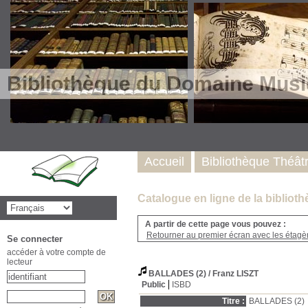
Bibliothèque du Domaine Musi
Accueil
Bibliothèque Théât
Catalogue en ligne de la biblio
A partir de cette page vous pouvez :
Retourner au premier écran avec les étagère
Se connecter
accéder à votre compte de
lecteur
BALLADES (2)
/ Franz LISZT
Public
ISBD
Titre :
BALLADES (2)