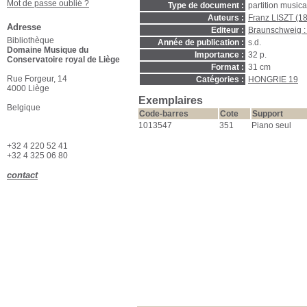
Mot de passe oublié ?
Type de document :
partition music
Auteurs :
Franz LISZT (1
Adresse
Editeur :
Braunschweig : L
Bibliothèque
Année de publication :
s.d.
Domaine Musique du
Importance :
32 p.
Conservatoire royal de Liège
Format :
31 cm
Rue Forgeur, 14
Catégories :
HONGRIE 19
4000 Liège
Exemplaires
Belgique
Code-barres
Cote
Support
1013547
351
Piano seul
+32 4 220 52 41
+32 4 325 06 80
contact