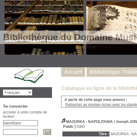
Bibliothèque du Domaine Musi
Accueil
Bibliothèque Théât
Catalogue en ligne de la biblio
A partir de cette page vous pouvez :
Retourner au premier écran avec les étagère
Se connecter
accéder à votre compte de
lecteur
MAZURKA - NAPOLITANIA
/ Joseph JO
Public
ISBD
Titre :
MAZURKA - NA