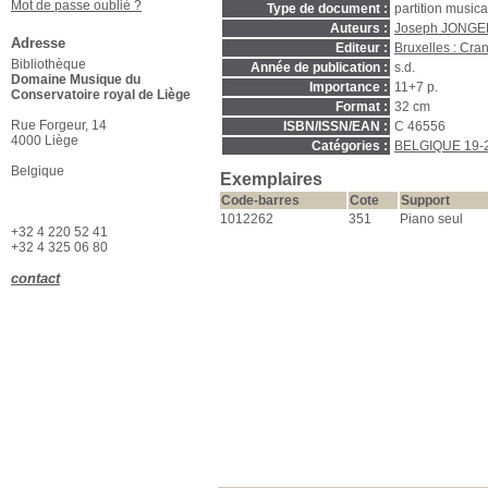
Mot de passe oublié ?
Type de document :
partition music
Auteurs :
Joseph JONGEN
Adresse
Editeur :
Bruxelles : Cra
Bibliothèque
Année de publication :
s.d.
Domaine Musique du
Importance :
11+7 p.
Conservatoire royal de Liège
Format :
32 cm
Rue Forgeur, 14
ISBN/ISSN/EAN :
C 46556
4000 Liège
Catégories :
BELGIQUE 19-
Belgique
Exemplaires
Code-barres
Cote
Support
1012262
351
Piano seul
+32 4 220 52 41
+32 4 325 06 80
contact