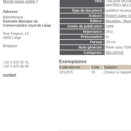
Titre :
TRESOR MUSI
Mot de passe oublié ?
MAITRES BELGE
Type de document :
partition music
Adresse
Auteurs :
Robert Julien
Bibliothèque
Editeur :
Bruxelles : Muq
Domaine Musique du
Conservatoire royal de Liège
Année de publication :
1886
Importance :
28 p.
Rue Forgeur, 14
Présentation :
ill.
4000 Liège
Format :
33 cm
Belgique
Note générale :
Relié sous 70/
Catégories :
BELGIQUE
Exemplaires
+32 4 220 52 41
+32 4 325 06 80
Code-barres
Cote
Support
1011815
70
Choeur a cappel
contact