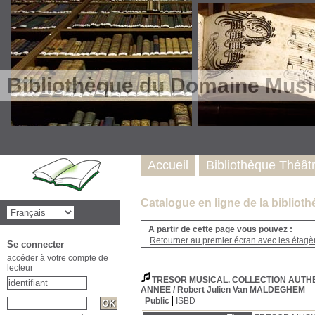
Bibliothèque du Domaine Musi
Accueil
Bibliothèque Théât
Catalogue en ligne de la biblio
A partir de cette page vous pouvez :
Retourner au premier écran avec les étagère
Se connecter
accéder à votre compte de
lecteur
TRESOR MUSICAL. COLLECTION AUTHE
ANNEE
/ Robert Julien Van MALDEGHEM
Public
ISBD