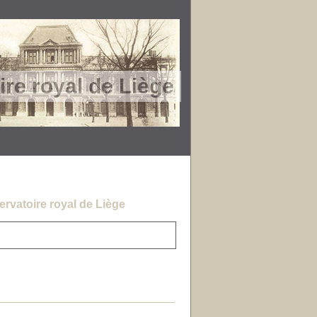
re royal de Liège
rvatoire royal de Liège