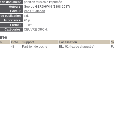
e de document :
partition musicale imprimée
Auteurs :
George GERSHWIN (1898-1937)
Editeur :
Paris : Salabert
de publication :
s.d.
Importance :
94 p.
Format :
19 cm
Catégories :
OEUVRE ORCH.
ires
s
Cote
Support
Localisation
S
48
Partition de poche
BLc 01 (rez de chaussée)
Fo