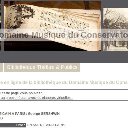
omaine Musique du Conservatoi
Bibliothèque Théâtre & Publics
e en ligne de la bibliothèque du Domaine Musique du Conse
e cette page vous pouvez :
au premier écran avec les étagères virtuelles...
ICAIN A PARIS
/ George GERSHWIN
BD
Titre :
UN AMERICAIN A PARIS