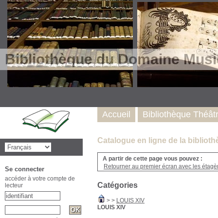
Bibliothèque du Domaine Musi
Accueil
Bibliothèque Théât
Catalogue en ligne de la biblio
A partir de cette page vous pouvez :
Retourner au premier écran avec les étagère
Se connecter
accéder à votre compte de
Catégories
lecteur
>
>
LOUIS XIV
LOUIS XIV