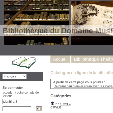
Bibliothèque du Domaine Musi
Accueil
Bibliothèque Théât
Catalogue en ligne de la biblio
A partir de cette page vous pouvez :
Retourner au premier écran avec les étagère
Se connecter
accéder à votre compte de
Catégories
lecteur
>
>
CMVLG
CMVLG