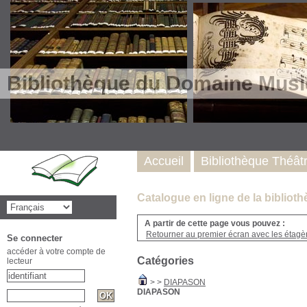
Bibliothèque du Domaine Musi
Accueil
Bibliothèque Théât
Catalogue en ligne de la biblio
A partir de cette page vous pouvez :
Retourner au premier écran avec les étagère
Se connecter
accéder à votre compte de
Catégories
lecteur
>
>
DIAPASON
DIAPASON