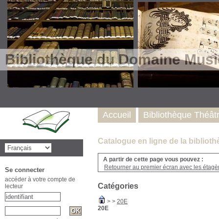
Bibliothèque du Domaine Musi
Accueil
Bibliothèque Théât
Catalogue en ligne de la biblio
A partir de cette page vous pouvez :
Retourner au premier écran avec les étagère
Se connecter
accéder à votre compte de
Catégories
lecteur
>
>
20E
20E