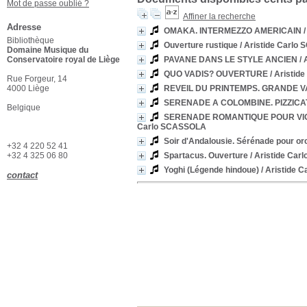
Mot de passe oublié ?
Affiner la recherche
Adresse
OMAKA. INTERMEZZO AMERICAIN
/
Bibliothèque
Ouverture rustique
/ Aristide Carl
Domaine Musique du
Conservatoire royal de Liège
PAVANE DANS LE STYLE ANCIEN
/ 
QUO VADIS? OUVERTURE
/ Aristid
Rue Forgeur, 14
4000 Liège
REVEIL DU PRINTEMPS. GRANDE 
SERENADE A COLOMBINE. PIZZICA
Belgique
SERENADE ROMANTIQUE POUR VI
Carlo SCASSOLA
Soir d'Andalousie. Sérénade pour or
+32 4 220 52 41
+32 4 325 06 80
Spartacus. Ouverture
/ Aristide Ca
Yoghi (Légende hindoue)
/ Aristide 
contact