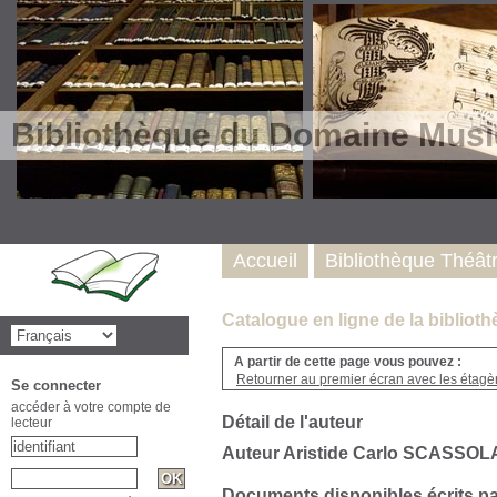
Bibliothèque du Domaine Musi
Accueil
Bibliothèque Théât
Catalogue en ligne de la biblio
A partir de cette page vous pouvez :
Retourner au premier écran avec les étagère
Se connecter
accéder à votre compte de
Détail de l'auteur
lecteur
Auteur Aristide Carlo SCASSOLA 
Documents disponibles écrits pa