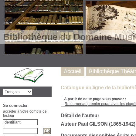
Bibliothèque du Domaine Musi
Accueil
Bibliothèque Théât
Catalogue en ligne de la biblio
A partir de cette page vous pouvez :
Retourner au premier écran avec les étagère
Se connecter
accéder à votre compte de
Détail de l'auteur
lecteur
Auteur Paul GILSON (1865-1942)
Documents disponibles écrits pa