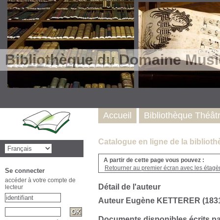
Bibliothèque du Domaine Musi
Accueil
Bibliothèque Théât
Catalogue en ligne de la biblio
A partir de cette page vous pouvez :
Retourner au premier écran avec les étagère
Se connecter
accéder à votre compte de
Détail de l'auteur
lecteur
Auteur Eugène KETTERER (1831
Documents disponibles écrits pa