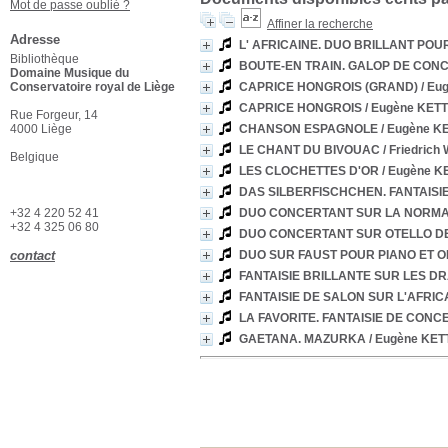
Mot de passe oublié ?
Affiner la recherche
Adresse
L' AFRICAINE. DUO BRILLANT PO
Bibliothèque
BOUTE-EN TRAIN. GALOP DE CON
Domaine Musique du
Conservatoire royal de Liège
CAPRICE HONGROIS (GRAND)
/ Eu
CAPRICE HONGROIS
/ Eugène KET
Rue Forgeur, 14
4000 Liège
CHANSON ESPAGNOLE
/ Eugène 
LE CHANT DU BIVOUAC
/ Friedric
Belgique
LES CLOCHETTES D'OR
/ Eugène 
DAS SILBERFISCHCHEN. FANTAIS
+32 4 220 52 41
DUO CONCERTANT SUR LA NORMA 
+32 4 325 06 80
DUO CONCERTANT SUR OTELLO DE
contact
DUO SUR FAUST POUR PIANO ET 
FANTAISIE BRILLANTE SUR LES D
FANTAISIE DE SALON SUR L'AFRIC
LA FAVORITE. FANTAISIE DE CON
GAETANA. MAZURKA
/ Eugène KE