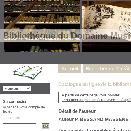
Bibliothèque du Domaine Musi
Accueil
Bibliothèque Théât
Catalogue en ligne de la biblio
A partir de cette page vous pouvez :
Retourner au premier écran avec les étagère
Se connecter
accéder à votre compte de
Détail de l'auteur
lecteur
Auteur P. BESSAND-MASSENE
Documents disponibles écrits pa