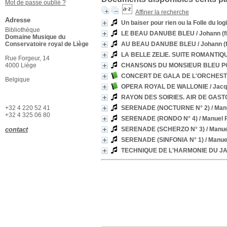
Mot de passe oublié ?
Affiner la recherche
Adresse
Un baiser pour rien ou la Folle du log
Bibliothèque
LE BEAU DANUBE BLEU
/ Johann (
Domaine Musique du
Conservatoire royal de Liège
AU BEAU DANUBE BLEU
/ Johann (
LA BELLE ZELIE. SUITE ROMANTIQ
Rue Forgeur, 14
4000 Liège
CHANSONS DU MONSIEUR BLEU P
CONCERT DE GALA DE L'ORCHEST
Belgique
OPERA ROYAL DE WALLONIE
/ Jac
RAYON DES SOIRIES. AIR DE GAS
+32 4 220 52 41
SERENADE (NOCTURNE N° 2)
/ Ma
+32 4 325 06 80
SERENADE (RONDO N° 4)
/ Manuel
contact
SERENADE (SCHERZO N° 3)
/ Manu
SERENADE (SINFONIA N° 1)
/ Manu
TECHNIQUE DE L'HARMONIE DU J