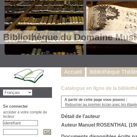
Bibliothèque du Domaine Musi
Accueil
Bibliothèque Théât
Catalogue en ligne de la biblio
A partir de cette page vous pouvez :
Retourner au premier écran avec les étagère
Se connecter
accéder à votre compte de
Détail de l'auteur
lecteur
Auteur Manuel ROSENTHAL (190
Documents disponibles écrits pa