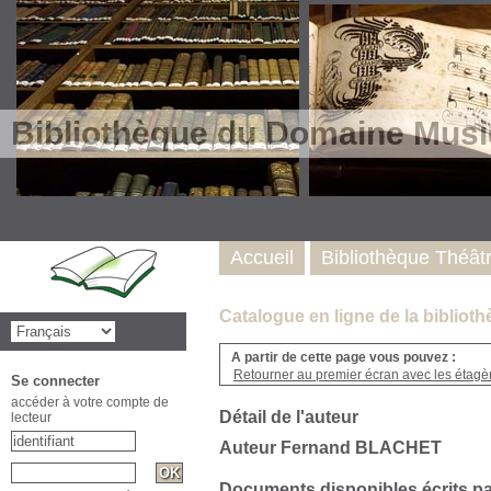
Bibliothèque du Domaine Musi
Accueil
Bibliothèque Théât
Catalogue en ligne de la biblio
A partir de cette page vous pouvez :
Retourner au premier écran avec les étagère
Se connecter
accéder à votre compte de
Détail de l'auteur
lecteur
Auteur Fernand BLACHET
Documents disponibles écrits pa