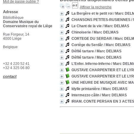
Mot de passe oublié ?
Affiner la recherche
Adresse
La Bergère et le petit roi
/ Marc DEL
Bibliothèque
CHANSONS PETITES-RUSIENNES
/
Domaine Musique du
Conservatoire royal de Liège
Le Chant de la vie
/ Marc DELMAS
Chinoiserie
/ Marc DELMAS
Rue Forgeur, 14
4000 Liège
CORTEGE DU SERDAR
/ Marc DEL
Cortège du Serdâr
/ Marc DELMAS
Belgique
Défilé tartare
/ Marc DELMAS
Défilé tartare
/ Marc DELMAS
+32 4 220 52 41
L'Enfer. Inferno-Inferno
/ Marc DELM
+32 4 325 06 80
GUSTAVE CHARPENTIER ET LE LY
contact
GUSTAVE CHARPENTIER ET LE LY
UNE HEURE DE MUSIQUE AVEC M
Idylle printanière
/ Marc DELMAS
Intermezzo câlin
/ Marc DELMAS
IRIAM. CONTE PERSAN EN 3 ACTES