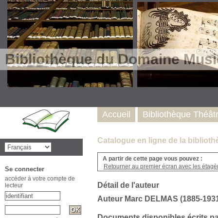
Bibliothèque du Domaine Musi
Accueil
Bibliothèque Théât
Catalogue en ligne de la biblio
A partir de cette page vous pouvez :
Retourner au premier écran avec les étagère
Se connecter
accéder à votre compte de
Détail de l'auteur
lecteur
Auteur Marc DELMAS (1885-193
Documents disponibles écrits pa