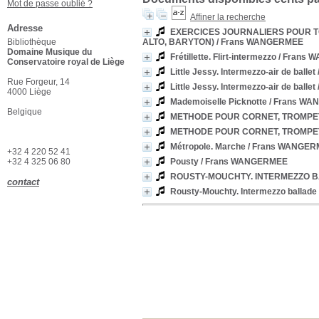
Mot de passe oublié ?
Affiner la recherche
Adresse
EXERCICES JOURNALIERS POUR TO
Bibliothèque
ALTO, BARYTON)
/ Frans WANGERMEE
Domaine Musique du
Frétillette. Flirt-intermezzo
/ Frans 
Conservatoire royal de Liège
Little Jessy. Intermezzo-air de ballet
Rue Forgeur, 14
Little Jessy. Intermezzo-air de ballet
4000 Liège
Mademoiselle Picknotte
/ Frans W
Belgique
METHODE POUR CORNET, TROMPETT
METHODE POUR CORNET, TROMPET
Métropole. Marche
/ Frans WANGER
+32 4 220 52 41
+32 4 325 06 80
Pousty
/ Frans WANGERMEE
ROUSTY-MOUCHTY. INTERMEZZO 
contact
Rousty-Mouchty. Intermezzo ballade