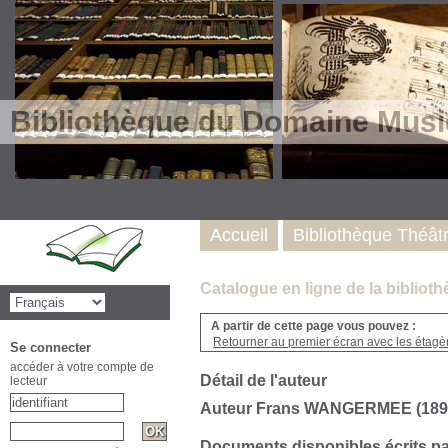
Bibliothèque du Domaine Musi
Accueil
Bibliothèque Théât
Catalogue en ligne de la biblio
A partir de cette page vous pouvez :
Retourner au premier écran avec les étagère
Se connecter
accéder à votre compte de
Détail de l'auteur
lecteur
Auteur Frans WANGERMEE (189
Documents disponibles écrits pa