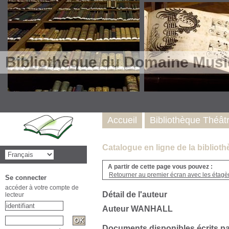
Bibliothèque du Domaine Musi
Accueil
Bibliothèque Théât
Catalogue en ligne de la biblio
A partir de cette page vous pouvez :
Retourner au premier écran avec les étagère
Se connecter
accéder à votre compte de
Détail de l'auteur
lecteur
Auteur WANHALL
Documents disponibles écrits pa