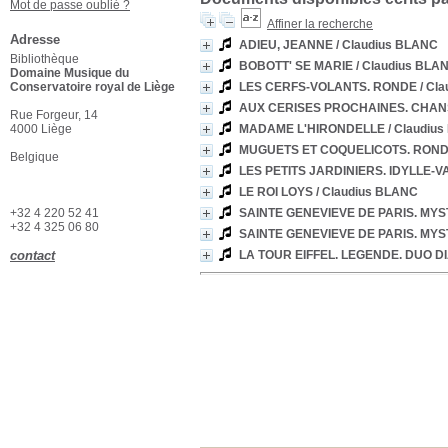
Mot de passe oublié ?
Affiner la recherche
Adresse
ADIEU, JEANNE
/ Claudius BLANC
Bibliothèque
BOBOTT' SE MARIE
/ Claudius BLA
Domaine Musique du
Conservatoire royal de Liège
LES CERFS-VOLANTS. RONDE
/ Cl
AUX CERISES PROCHAINES. CHA
Rue Forgeur, 14
4000 Liège
MADAME L'HIRONDELLE
/ Claudiu
MUGUETS ET COQUELICOTS. RON
Belgique
LES PETITS JARDINIERS. IDYLLE-V
LE ROI LOYS
/ Claudius BLANC
+32 4 220 52 41
SAINTE GENEVIEVE DE PARIS. MYS
+32 4 325 06 80
SAINTE GENEVIEVE DE PARIS. MYS
contact
LA TOUR EIFFEL. LEGENDE. DUO 