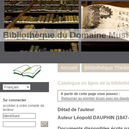
Bibliothèque du Domaine Musi
Accueil
Bibliothèque Théât
Catalogue en ligne de la biblio
A partir de cette page vous pouvez :
Retourner au premier écran avec les étagère
Se connecter
accéder à votre compte de
Détail de l'auteur
lecteur
Auteur Léopold DAUPHIN (1847-
Documents disponibles écrits pa